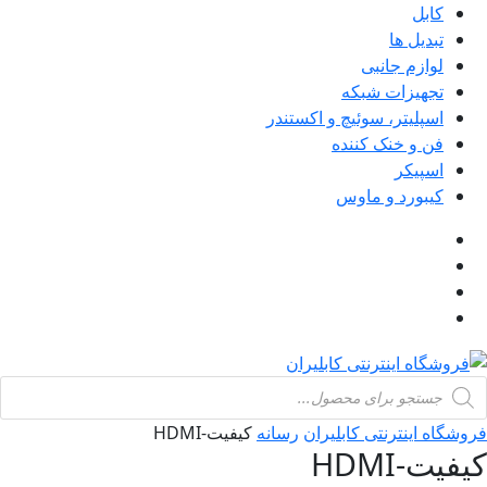
کابل
تبدیل ها
لوازم جانبی
تجهیزات شبکه
اسپلیتر، سوئیچ و اکستندر
فن و خنک کننده
اسپیکر
کیبورد و ماوس
Products
search
فروشگاه اینترنتی کابلیران
رسانه
کیفیت-HDMI
کیفیت-HDMI