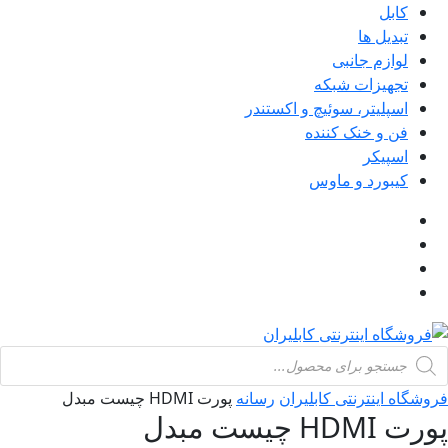
کابل
تبدیل ها
لوازم جانبی
تجهیزات شبکه
اسپلیتر، سوئیچ و اکستندر
فن و خنک کننده
اسپیکر
کیبورد و ماوس
Product
searc
فروشگاه اینترنتی کابلیران
رسانه
پورت HDMI چیست مبدل
پورت HDMI چیست مبدل