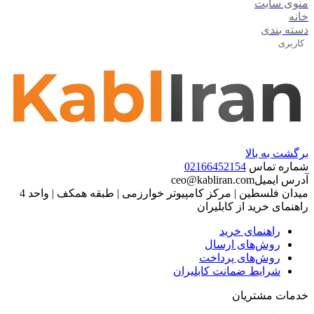
منوی سایت
خانه
دسته بندی
کاربری
برگشت به بالا
شماره تماس
02166452154
آدرس ایمیل
ceo@kabliran.com
میدان فلسطین | مرکز کامپیوتر خوارزمی | طبقه همکف | واحد 4
راهنمای خرید از کابلیران
راهنمای خرید
روش‌های ارسال
روش‌های پرداخت
شرایط ضمانت کابلیران
خدمات مشتریان