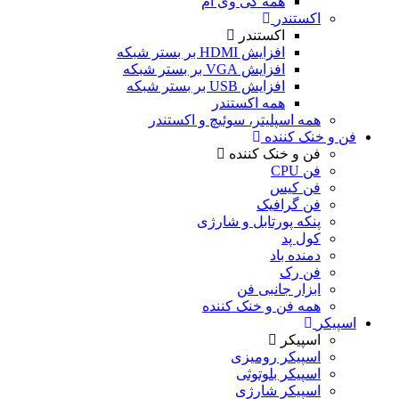
همه کی وی ام
اکستندر
اکستندر
افزایش HDMI بر بستر شبکه
افزایش VGA بر بستر شبکه
افزایش USB بر بستر شبکه
همه اکستندر
همه اسپلیتر، سوئیچ و اکستندر
فن و خنک کننده
فن و خنک کننده
فن CPU
فن کیس
فن گرافیک
پنکه پورتابل و شارژی
کول پد
دمنده باد
فن رک
ابزار جانبی فن
همه فن و خنک کننده
اسپیکر
اسپیکر
اسپیکر رومیزی
اسپیکر بلوتوثی
اسپیکر شارژی