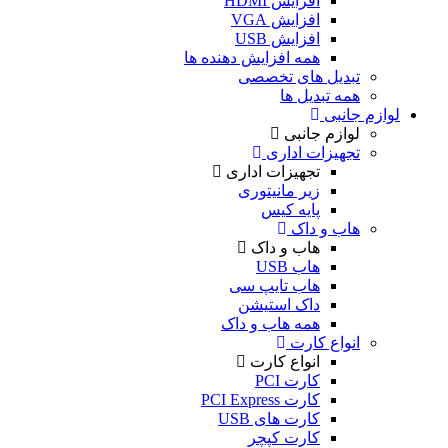
افزایش HDMI
افزایش VGA
افزایش USB
همه افزایش دهنده ها
تبدیل های تخصصی
همه تبدیل ها
لوازم جانبی
لوازم جانبی
تجهیزات اداری
تجهیزات اداری
زیر مانیتوری
پایه کیس
هاب و داک
هاب و داک
هاب USB
هاب تایپ سی
داک استیشن
همه هاب و داک
انواع کارت
انواع کارت
کارت PCI
کارت PCI Express
کارت های USB
کارت کپچر