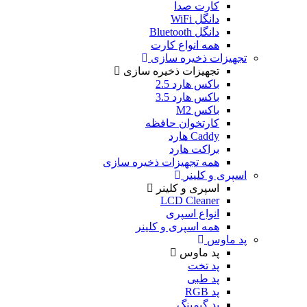
کارت صدا
دانگل WiFi
دانگل Bluetooth
همه انواع کارت
تجهیزات ذخیره سازی
تجهیزات ذخیره سازی
باکس هارد 2.5
باکس هارد 3.5
باکس M2
کارتخوان حافظه
Caddy هارد
براکت هارد
همه تجهیزات ذخیره سازی
اسپری و کلینر
اسپری و کلینر
LCD Cleaner
انواع اسپری
همه اسپری و کلینر
پد ماوس
پد ماوس
پد تخت
پد طبی
پد RGB
پد گیمینگ