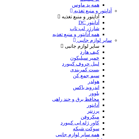
همه پد ماوس
آداپتور و منبع تغذیه
آداپتور و منبع تغذیه
آداپتور DC
شارژر لپ تاپ
همه آداپتور و منبع تغذیه
سایر لوازم جانبی
سایر لوازم جانبی
کیف هارد
خمیر سیلیکون
لیبل حروف کیبورد
بست کمربندی
سیم جمع کن
هولدر
اندروید باکس
بلوور
محافظ برق و چند راهی
آداپتور
پرزنتر
میکروفن
کاور ژله ایی کیبورد
سوکت شبکه
همه سایر لوازم جانبی