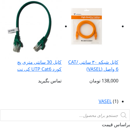
کابل شبکه ۳۰ سانتی CAT/
کابل 30 سانتی متری پچ
6 واصل (VASEL)
کورد UTP Cat6 کی نت
138,000
تومان
تماس بگیرید
VASEL
(1)
Product
searc
براساس قیمت