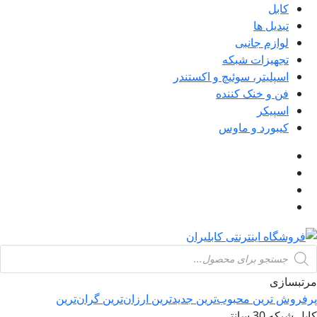
کابل
تبدیل ها
لوازم جانبی
تجهیزات شبکه
اسپلیتر، سوئیچ و اکستندر
فن و خنک کننده
اسپیکر
کیبورد و ماوس
Product
searc
مرتبسازی
پرفروش ترین
محبوب‌ترین
جدیدترین
ارزان‌ترین
گران‌ترین
کابل شبکه 30 سانتی