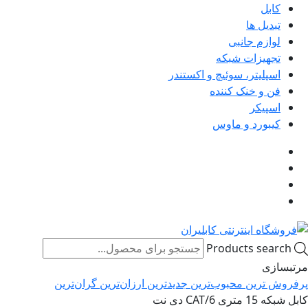
کابل
تبدیل ها
لوازم جانبی
تجهیزات شبکه
اسپلیتر، سوئیچ و اکستندر
فن و خنک کننده
اسپیکر
کیبورد و ماوس
Products search
مرتبسازی
پرفروش ترین
محبوب‌ترین
جدیدترین
ارزان‌ترین
گران‌ترین
کابل شبکه 15 متری CAT/6 دی نت