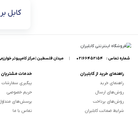
کابل برق 3
فن رک
کابل برق
آداپتور و منبع تغذیه
کابل دیتا
ابزار جانبی فن
سایر لوازم جانبی
کابل شارژ
شماره تماس :
02166452154
|
میدان فلسطین | مرکز کامپیوتر خوارزمی 
کابل DVI
راهنمای خرید از کابلیران
خدمات مشتریان
راهنمای خرید
پیگیری سفارشات
روش‌های ارسال
حریم خصوصی
روش‌های پرداخت
پرسش‌های متداول
شرایط ضمانت کابلیران
تماس با ما