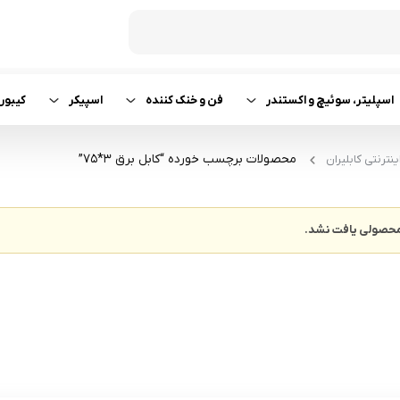
اسپلیتر، سوئیچ و اکستندر
فن و خنک کننده
اسپیکر
کیبور
محصولات برچسب خورده “کابل برق 3*75”
نترنتی کابلیران
حصولی یافت نشد.