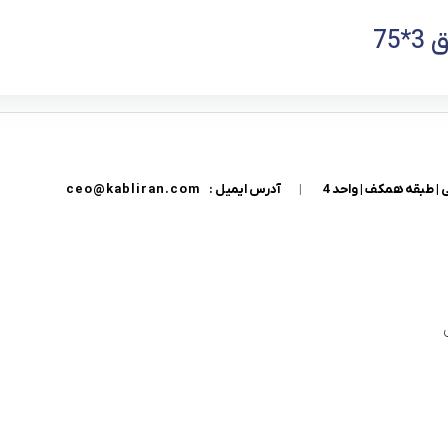
*75
| طبقه همکف | واحد 4
|
آدرس ایمیل :
ceo@kabliran.com