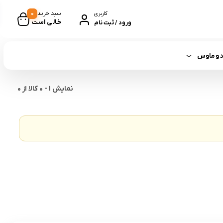
0
سبد خرید
کاربری
خالی است
ورود / ثبت نام
د و ماوس
نمایش
1
-
0
کالا از
0