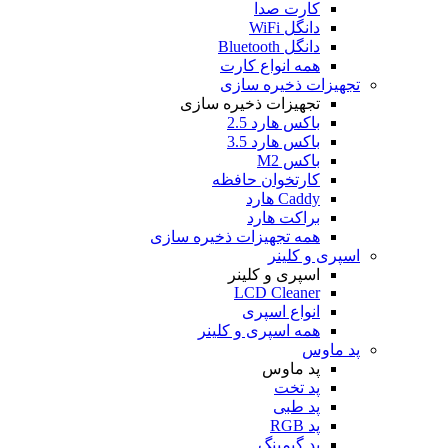
کارت صدا
دانگل WiFi
دانگل Bluetooth
همه انواع کارت
تجهیزات ذخیره سازی
تجهیزات ذخیره سازی
باکس هارد 2.5
باکس هارد 3.5
باکس M2
کارتخوان حافظه
Caddy هارد
براکت هارد
همه تجهیزات ذخیره سازی
اسپری و کلینر
اسپری و کلینر
LCD Cleaner
انواع اسپری
همه اسپری و کلینر
پد ماوس
پد ماوس
پد تخت
پد طبی
پد RGB
پد گیمینگ