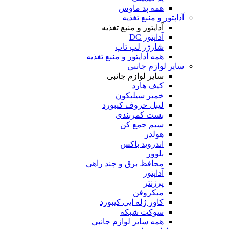
همه پد ماوس
آداپتور و منبع تغذیه
آداپتور و منبع تغذیه
آداپتور DC
شارژر لپ تاپ
همه آداپتور و منبع تغذیه
سایر لوازم جانبی
سایر لوازم جانبی
کیف هارد
خمیر سیلیکون
لیبل حروف کیبورد
بست کمربندی
سیم جمع کن
هولدر
اندروید باکس
بلوور
محافظ برق و چند راهی
آداپتور
پرزنتر
میکروفن
کاور ژله ایی کیبورد
سوکت شبکه
همه سایر لوازم جانبی