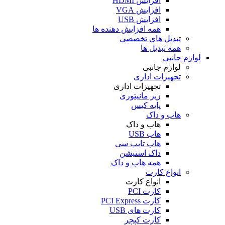
افزایش HDMI
افزایش VGA
افزایش USB
همه افزایش دهنده ها
تبدیل های تخصصی
همه تبدیل ها
لوازم جانبی
لوازم جانبی
تجهیزات اداری
تجهیزات اداری
زیر مانیتوری
پایه کیس
هاب و داک
هاب و داک
هاب USB
هاب تایپ سی
داک استیشن
همه هاب و داک
انواع کارت
انواع کارت
کارت PCI
کارت PCI Express
کارت های USB
کارت کپچر