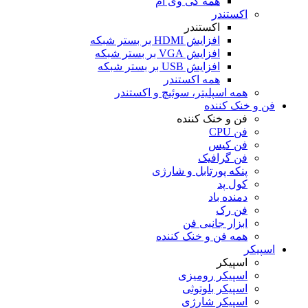
همه کی وی ام
اکستندر
اکستندر
افزایش HDMI بر بستر شبکه
افزایش VGA بر بستر شبکه
افزایش USB بر بستر شبکه
همه اکستندر
همه اسپلیتر، سوئیچ و اکستندر
فن و خنک کننده
فن و خنک کننده
فن CPU
فن کیس
فن گرافیک
پنکه پورتابل و شارژی
کول پد
دمنده باد
فن رک
ابزار جانبی فن
همه فن و خنک کننده
اسپیکر
اسپیکر
اسپیکر رومیزی
اسپیکر بلوتوثی
اسپیکر شارژی