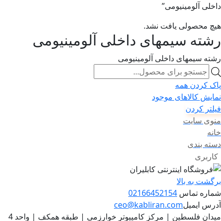
داخلی آلومینیومی”
هیچ محصولی یافت نشد.
رشته سیمهای داخلی آلومینیومی
رشته سیمهای داخلی آلومینیومی
Products
search
پاک کردن همه
نمایش کالاهای موجود
فیلتر کردن
منوی سایت
خانه
دسته بندی
کاربری
برگشت به بالا
شماره تماس
02166452154
آدرس ایمیل
ceo@kabliran.com
میدان فلسطین | مرکز کامپیوتر خوارزمی | طبقه همکف | واحد 4