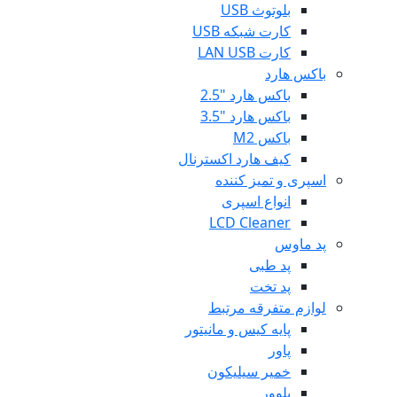
بلوتوث USB
کارت شبکه USB
کارت LAN USB
باکس هارد
باکس هارد "2.5
باکس هارد "3.5
باکس M2
کیف هارد اکسترنال
اسپری و تمیز کننده
انواع اسپری
LCD Cleaner
پد ماوس
پد طبی
پد تخت
لوازم متفرقه مرتبط
پایه کیس و مانیتور
پاور
خمیر سیلیکون
بلوور