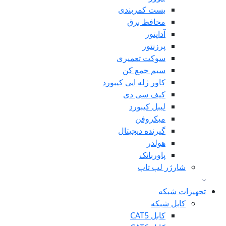
بست کمربندی
محافظ برق
آداپتور
پرزنتور
سوکت تعمیری
سیم جمع کن
کاور ژله ایی کیبورد
کیف سی دی
لیبل کیبورد
میکروفن
گیرنده دیجیتال
هولدر
پاوربانک
شارژر لپ تاپ
تجهیزات شبکه
کابل شبکه
کابل CAT5