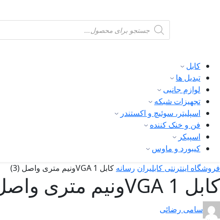
Products
search
کابل
تبدیل ها
لوازم جانبی
تجهیزات شبکه
اسپلیتر، سوئیچ و اکستندر
فن و خنک کننده
اسپیکر
کیبورد و ماوس
فروشگاه اینترنتی کابلیران
رسانه
کابل VGA 1ونیم متری واصل (3)
کابل VGA 1ونیم متری واصل (3)
سامی رضائی