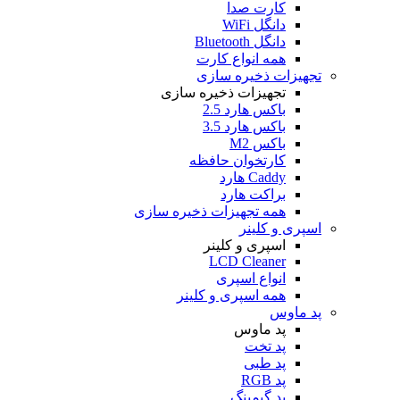
کارت صدا
دانگل WiFi
دانگل Bluetooth
همه انواع کارت
تجهیزات ذخیره سازی
تجهیزات ذخیره سازی
باکس هارد 2.5
باکس هارد 3.5
باکس M2
کارتخوان حافظه
Caddy هارد
براکت هارد
همه تجهیزات ذخیره سازی
اسپری و کلینر
اسپری و کلینر
LCD Cleaner
انواع اسپری
همه اسپری و کلینر
پد ماوس
پد ماوس
پد تخت
پد طبی
پد RGB
پد گیمینگ