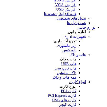
افزایش HDMI
افزایش VGA
افزایش USB
همه افزایش دهنده ها
تبدیل های تخصصی
همه تبدیل ها
لوازم جانبی
لوازم جانبی
تجهیزات اداری
تجهیزات اداری
زیر مانیتوری
پایه کیس
هاب و داک
هاب و داک
هاب USB
هاب تایپ سی
داک استیشن
همه هاب و داک
انواع کارت
انواع کارت
کارت PCI
کارت PCI Express
کارت های USB
کارت کپچر