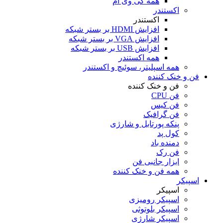
همه کی وی ام
اکستندر
اکستندر
افزایش HDMI بر بستر شبکه
افزایش VGA بر بستر شبکه
افزایش USB بر بستر شبکه
همه اکستندر
همه اسپلیتر، سوئیچ و اکستندر
فن و خنک کننده
فن و خنک کننده
فن CPU
فن کیس
فن گرافیک
پنکه پورتابل و شارژی
کول پد
دمنده باد
فن رک
ابزار جانبی فن
همه فن و خنک کننده
اسپیکر
اسپیکر
اسپیکر رومیزی
اسپیکر بلوتوثی
اسپیکر شارژی