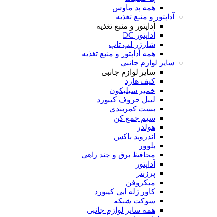
همه پد ماوس
آداپتور و منبع تغذیه
آداپتور و منبع تغذیه
آداپتور DC
شارژر لپ تاپ
همه آداپتور و منبع تغذیه
سایر لوازم جانبی
سایر لوازم جانبی
کیف هارد
خمیر سیلیکون
لیبل حروف کیبورد
بست کمربندی
سیم جمع کن
هولدر
اندروید باکس
بلوور
محافظ برق و چند راهی
آداپتور
پرزنتر
میکروفن
کاور ژله ایی کیبورد
سوکت شبکه
همه سایر لوازم جانبی