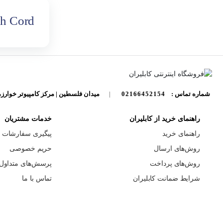
ch Cord
فن رک
کابل برق
آداپتور و منبع تغذیه
کابل دیتا
ابزار جانبی فن
سایر لوازم جانبی
کابل شارژ
شماره تماس :
02166452154
|
میدان فلسطین | مرکز کامپیوتر خوارزم
کابل DVI
راهنمای خرید از کابلیران
خدمات مشتریان
راهنمای خرید
پیگیری سفارشات
روش‌های ارسال
حریم خصوصی
روش‌های پرداخت
پرسش‌های متداول
شرایط ضمانت کابلیران
تماس با ما