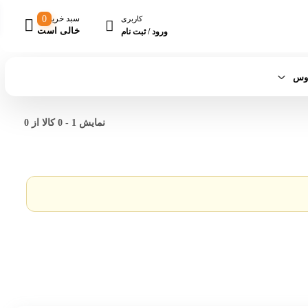
سبد خرید
0
کاربری
خالی است
ورود / ثبت نام
اوس
نمایش
1
-
0
کالا از
0