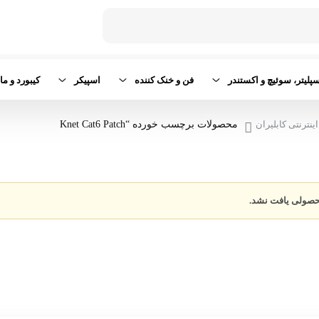
پلیتر، سوئیچ و اکستندر
فن و خنک کننده
اسپیکر
کیبورد و م
ینترنتی کابلیران
محصولات برچسب خورده “Knet Cat6 Patch
حصولی یافت نشد.