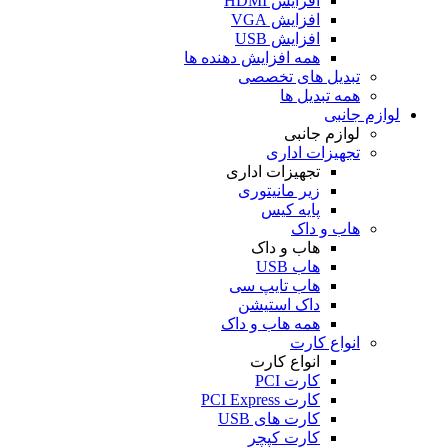
افزایش HDMI
افزایش VGA
افزایش USB
همه افزایش دهنده ها
تبدیل های تخصصی
همه تبدیل ها
لوازم جانبی
لوازم جانبی
تجهیزات اداری
تجهیزات اداری
زیر مانیتوری
پایه کیس
هاب و داک
هاب و داک
هاب USB
هاب تایپ سی
داک استیشن
همه هاب و داک
انواع کارت
انواع کارت
کارت PCI
کارت PCI Express
کارت های USB
کارت کپچر