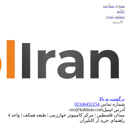
منوی سایت
خانه
دسته بندی
کاربری
برگشت به بالا
شماره تماس
02166452154
آدرس ایمیل
ceo@kabliran.com
میدان فلسطین | مرکز کامپیوتر خوارزمی | طبقه همکف | واحد 4
راهنمای خرید از کابلیران