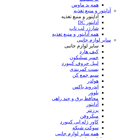
همه پد ماوس
آداپتور و منبع تغذیه
آداپتور و منبع تغذیه
آداپتور DC
شارژر لپ تاپ
همه آداپتور و منبع تغذیه
سایر لوازم جانبی
سایر لوازم جانبی
کیف هارد
خمیر سیلیکون
لیبل حروف کیبورد
بست کمربندی
سیم جمع کن
هولدر
اندروید باکس
بلوور
محافظ برق و چند راهی
آداپتور
پرزنتر
میکروفن
کاور ژله ایی کیبورد
سوکت شبکه
همه سایر لوازم جانبی