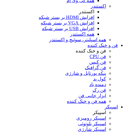
همه کی وی ام
اکستندر
اکستندر
افزایش HDMI بر بستر شبکه
افزایش VGA بر بستر شبکه
افزایش USB بر بستر شبکه
همه اکستندر
همه اسپلیتر، سوئیچ و اکستندر
فن و خنک کننده
فن و خنک کننده
فن CPU
فن کیس
فن گرافیک
پنکه پورتابل و شارژی
کول پد
دمنده باد
فن رک
ابزار جانبی فن
همه فن و خنک کننده
اسپیکر
اسپیکر
اسپیکر رومیزی
اسپیکر بلوتوثی
اسپیکر شارژی