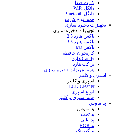
کارت صدا
دانگل WiFi
دانگل Bluetooth
همه انواع کارت
تجهیزات ذخیره سازی
تجهیزات ذخیره سازی
باکس هارد 2.5
باکس هارد 3.5
باکس M2
کارتخوان حافظه
Caddy هارد
براکت هارد
همه تجهیزات ذخیره سازی
اسپری و کلینر
اسپری و کلینر
LCD Cleaner
انواع اسپری
همه اسپری و کلینر
پد ماوس
پد ماوس
پد تخت
پد طبی
پد RGB
پد گیمینگ