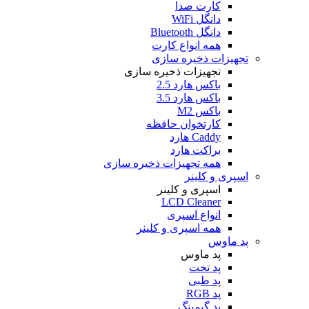
کارت صدا
دانگل WiFi
دانگل Bluetooth
همه انواع کارت
تجهیزات ذخیره سازی
تجهیزات ذخیره سازی
باکس هارد 2.5
باکس هارد 3.5
باکس M2
کارتخوان حافظه
Caddy هارد
براکت هارد
همه تجهیزات ذخیره سازی
اسپری و کلینر
اسپری و کلینر
LCD Cleaner
انواع اسپری
همه اسپری و کلینر
پد ماوس
پد ماوس
پد تخت
پد طبی
پد RGB
پد گیمینگ