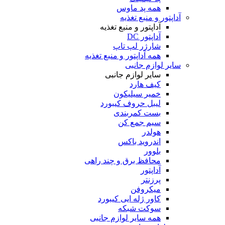
همه پد ماوس
آداپتور و منبع تغذیه
آداپتور و منبع تغذیه
آداپتور DC
شارژر لپ تاپ
همه آداپتور و منبع تغذیه
سایر لوازم جانبی
سایر لوازم جانبی
کیف هارد
خمیر سیلیکون
لیبل حروف کیبورد
بست کمربندی
سیم جمع کن
هولدر
اندروید باکس
بلوور
محافظ برق و چند راهی
آداپتور
پرزنتر
میکروفن
کاور ژله ایی کیبورد
سوکت شبکه
همه سایر لوازم جانبی