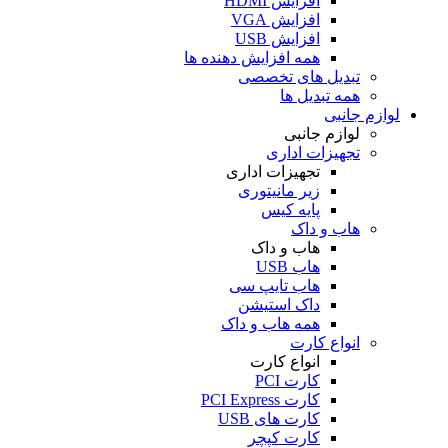
افزایش HDMI
افزایش VGA
افزایش USB
همه افزایش دهنده ها
تبدیل های تخصصی
همه تبدیل ها
لوازم جانبی
لوازم جانبی
تجهیزات اداری
تجهیزات اداری
زیر مانیتوری
پایه کیس
هاب و داک
هاب و داک
هاب USB
هاب تایپ سی
داک استیشن
همه هاب و داک
انواع کارت
انواع کارت
کارت PCI
کارت PCI Express
کارت های USB
کارت کپچر