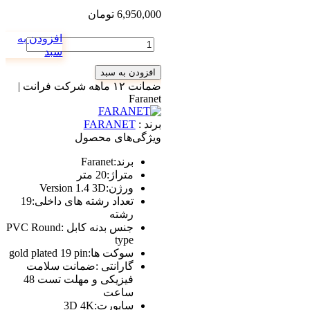
6,950,000
تومان
افزودن به
تعداد
سبد
افزودن به سبد
ضمانت ۱۲ ماهه شرکت فرانت |
Faranet
برند :
FARANET
ویژگی‌های محصول
برند
:
Faranet
متراژ
:
20 متر
ورژن
:
Version 1.4 3D
تعداد رشته های داخلی
:
19
رشته
جنس بدنه کابل
:
PVC Round
type
سوکت ها
:
gold plated 19 pin
گارانتی
:
ضمانت سلامت
فیزیکی و مهلت تست 48
ساعت
ساپورت
:
3D 4K