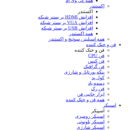
همه کی وی ام
اکستندر
اکستندر
افزایش HDMI بر بستر شبکه
افزایش VGA بر بستر شبکه
افزایش USB بر بستر شبکه
همه اکستندر
همه اسپلیتر، سوئیچ و اکستندر
فن و خنک کننده
فن و خنک کننده
فن CPU
فن کیس
فن گرافیک
پنکه پورتابل و شارژی
کول پد
دمنده باد
فن رک
ابزار جانبی فن
همه فن و خنک کننده
اسپیکر
اسپیکر
اسپیکر رومیزی
اسپیکر بلوتوثی
اسپیکر شارژی